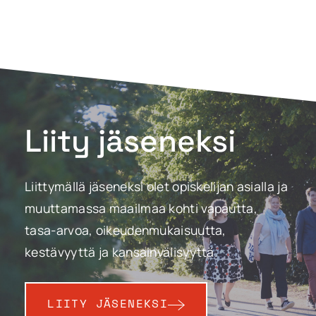
Liity jäseneksi
Liittymällä jäseneksi olet opiskelijan asialla ja
muuttamassa maailmaa kohti vapautta,
tasa-arvoa, oikeudenmukaisuutta,
kestävyyttä ja kansainvälisyyttä.
LIITY JÄSENEKSI