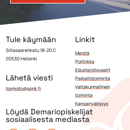
Tule käymään
Linkit
Siltasaarenkatu 18-20 C
Meistä
00530 Helsinki
Politiikka
Edustajistovaalit
Lähetä viesti
Paikallistoiminta
Valtakunnallinen
toimisto@sonk.fi
toiminta
Kansainvälisyys
Löydä Demariopiskelijat
sosiaalisesta mediasta