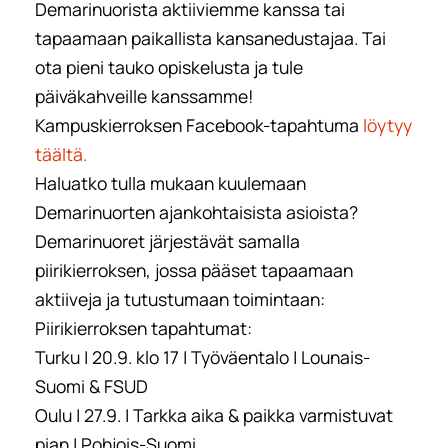
Demarinuorista aktiiviemme kanssa tai
tapaamaan paikallista kansanedustajaa. Tai
ota pieni tauko opiskelusta ja tule
päiväkahveille kanssamme!
Kampuskierroksen Facebook-tapahtuma
löytyy
täältä.
Haluatko tulla mukaan kuulemaan
Demarinuorten ajankohtaisista asioista?
Demarinuoret järjestävät samalla
piirikierroksen, jossa pääset tapaamaan
aktiiveja ja tutustumaan toimintaan:
Piirikierroksen tapahtumat:
Turku | 20.9. klo 17 | Työväentalo | Lounais-
Suomi & FSUD
Oulu | 27.9. | Tarkka aika & paikka varmistuvat
pian | Pohjois-Suomi