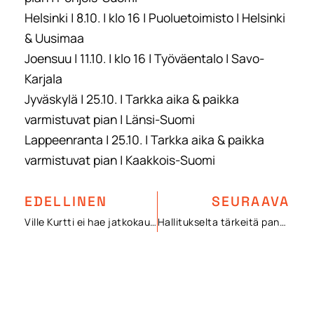
Helsinki | 8.10. | klo 16 | Puoluetoimisto | Helsinki
& Uusimaa
Joensuu | 11.10. | klo 16 | Työväentalo | Savo-
Karjala
Jyväskylä | 25.10. | Tarkka aika & paikka
varmistuvat pian | Länsi-Suomi
Lappeenranta | 25.10. | Tarkka aika & paikka
varmistuvat pian | Kaakkois-Suomi
EDELLINEN
SEURAAVA
Ville Kurtti ei hae jatkokautta SONKin puheenjohtajana
Hallitukselta tärkeitä panostuksia tulevaisuuteen, mutta opiskelijoille vain lisää töitä.