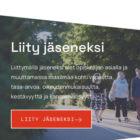
Liity jäseneksi
Liittymällä jäseneksi olet opiskelijan asialla ja
muuttamassa maailmaa kohti vapautta,
tasa-arvoa, oikeudenmukaisuutta,
kestävyyttä ja kansainvälisyyttä.
LIITY JÄSENEKSI