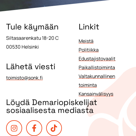
Tule käymään
Linkit
Siltasaarenkatu 18-20 C
Meistä
00530 Helsinki
Politiikka
Edustajistovaalit
Lähetä viesti
Paikallistoiminta
Valtakunnallinen
toimisto@sonk.fi
toiminta
Kansainvälisyys
Löydä Demariopiskelijat
sosiaalisesta mediasta