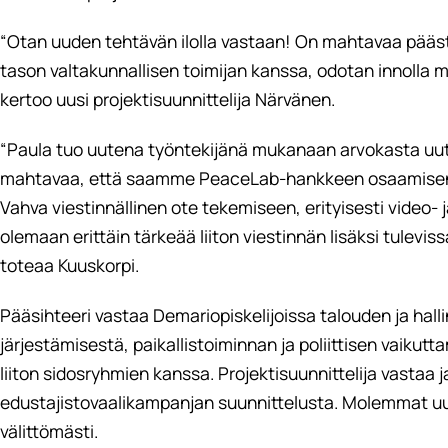
“Otan uuden tehtävän ilolla vastaan! On mahtavaa pääs
tason valtakunnallisen toimijan kanssa, odotan innolla
kertoo uusi projektisuunnittelija Närvänen.
“Paula tuo uutena työntekijänä mukanaan arvokasta uutt
mahtavaa, että saamme PeaceLab-hankkeen osaamisen n
Vahva viestinnällinen ote tekemiseen, erityisesti video- 
olemaan erittäin tärkeää liiton viestinnän lisäksi tulevi
toteaa Kuuskorpi.
Pääsihteeri vastaa Demariopiskelijoissa talouden ja hall
järjestämisestä, paikallistoiminnan ja poliittisen vaiku
liiton sidosryhmien kanssa. Projektisuunnittelija vastaa j
edustajistovaalikampanjan suunnittelusta. Molemmat uud
välittömästi.