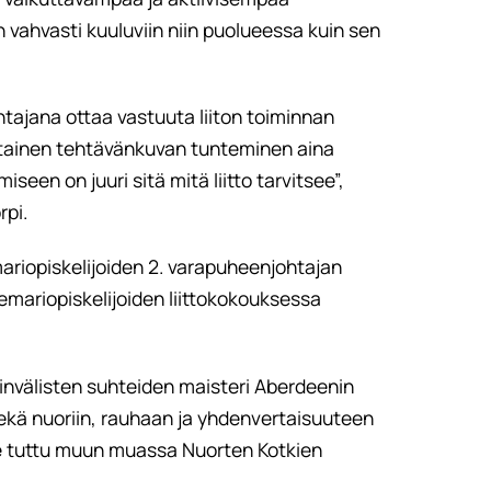
n vahvasti kuuluviin niin puolueessa kuin sen
htajana ottaa vastuuta liiton toiminnan
ltainen tehtävänkuvan tunteminen aina
een on juuri sitä mitä liitto tarvitsee”,
rpi.
riopiskelijoiden 2. varapuheenjohtajan
mariopiskelijoiden liittokokouksessa
sainvälisten suhteiden maisteri Aberdeenin
sekä nuoriin, rauhaan ja yhdenvertaisuuteen
lle tuttu muun muassa Nuorten Kotkien