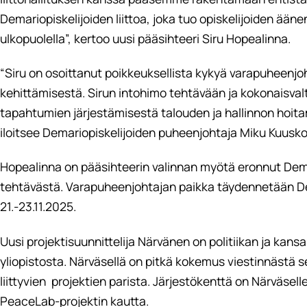
Demariopiskelijoiden liittoa, joka tuo opiskelijoiden ääne
ulkopuolella”, kertoo uusi pääsihteeri Siru Hopealinna.
“Siru on osoittanut poikkeuksellista kykyä varapuheenjo
kehittämisestä. Sirun intohimo tehtävään ja kokonaisva
tapahtumien järjestämisestä talouden ja hallinnon hoitamis
iloitsee Demariopiskelijoiden puheenjohtaja Miku Kuusko
Hopealinna on pääsihteerin valinnan myötä eronnut Dema
tehtävästä. Varapuheenjohtajan paikka täydennetään De
21.-23.11.2025.
Uusi projektisuunnittelija Närvänen on politiikan ja kan
yliopistosta. Närväsellä on pitkä kokemus viestinnästä 
liittyvien projektien parista. Järjestökenttä on Närväse
PeaceLab-projektin kautta.