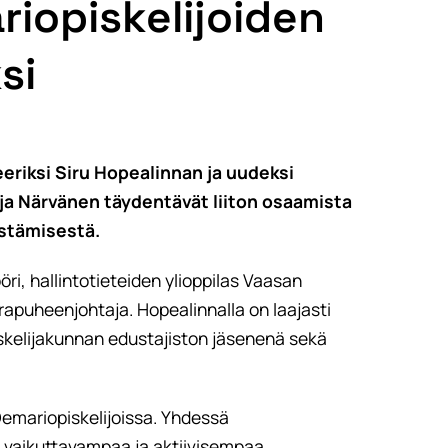
iopiskelijoiden
si
eeriksi Siru Hopealinnan ja uudeksi
 ja Närvänen täydentävät liiton osaamista
estämisestä.
ri, hallintotieteiden ylioppilas Vaasan
varapuheenjohtaja. Hopealinnalla on laajasti
kelijakunnan edustajiston jäsenenä sekä
Demariopiskelijoissa. Yhdessä
 vaikuttavampaa ja aktiivisempaa