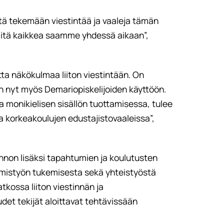
tä tekemään viestintää ja vaaleja tämän
 mitä kaikkea saamme yhdessä aikaan”,
a näkökulmaa liiton viestintään. On
yt myös Demariopiskelijoiden käyttöön.
ja monikielisen sisällön tuottamisessa, tulee
ssa korkeakoulujen edustajistovaaleissa”,
innon lisäksi tapahtumien ja koulutusten
ttamistyön tukemisesta sekä yhteistyöstä
atkossa liiton viestinnän ja
et tekijät aloittavat tehtävissään