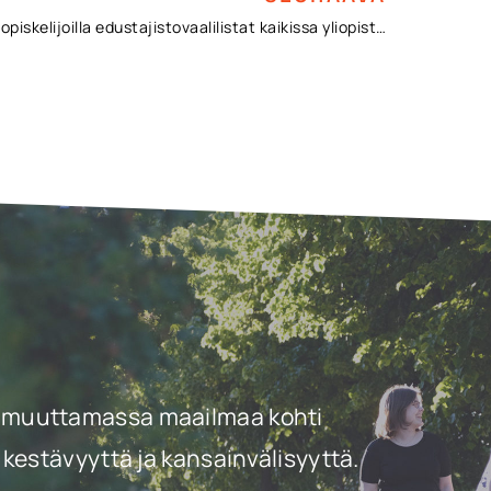
Demariopiskelijoilla edustajistovaalilistat kaikissa yliopistoissa ja suurimmassa osassa ammattikorkeakouluista
a ja muuttamassa maailmaa kohti
kestävyyttä ja kansainvälisyyttä.