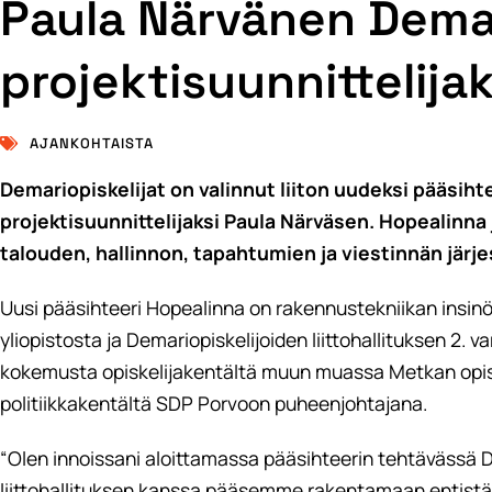
Paula Närvänen Demar
projektisuunnittelijak
AJANKOHTAISTA
Demariopiskelijat on valinnut liiton uudeksi pääsiht
projektisuunnittelijaksi Paula Närväsen. Hopealinna
talouden, hallinnon, tapahtumien ja viestinnän järj
Uusi pääsihteeri Hopealinna on rakennustekniikan insinöö
yliopistosta ja Demariopiskelijoiden liittohallituksen 2. 
kokemusta opiskelijakentältä muun muassa Metkan opis
politiikkakentältä SDP Porvoon puheenjohtajana.
“Olen innoissani aloittamassa pääsihteerin tehtävässä 
liittohallituksen kanssa pääsemme rakentamaan entistä