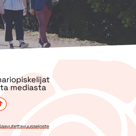
riopiskelijat
sta mediasta
Saavutettavuusseloste