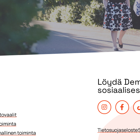
Löydä Dema
sosiaalise
tovaalit
toiminta
Tietosuojaseloste
allinen toiminta