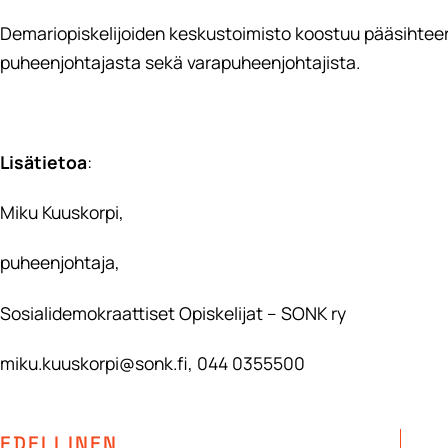
Demariopiskelijoiden keskustoimisto koostuu pääsihteerin 
puheenjohtajasta sekä varapuheenjohtajista.
Lisätietoa
:
Miku Kuuskorpi,
puheenjohtaja,
Sosialidemokraattiset Opiskelijat – SONK ry
miku.kuuskorpi@sonk.fi, 044 0355500
EDELLINEN