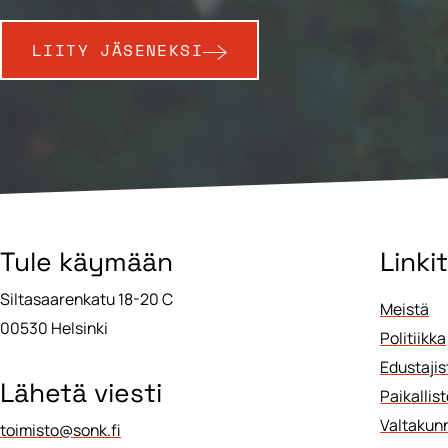
LIITY JÄSENEKSI
Tule käymään
Linkit
Siltasaarenkatu 18-20 C
Meistä
00530 Helsinki
Politiikka
Edustajis
Lähetä viesti
Paikallis
Valtakunn
toimisto@sonk.fi