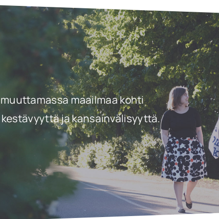
a ja muuttamassa maailmaa kohti
kestävyyttä ja kansainvälisyyttä.