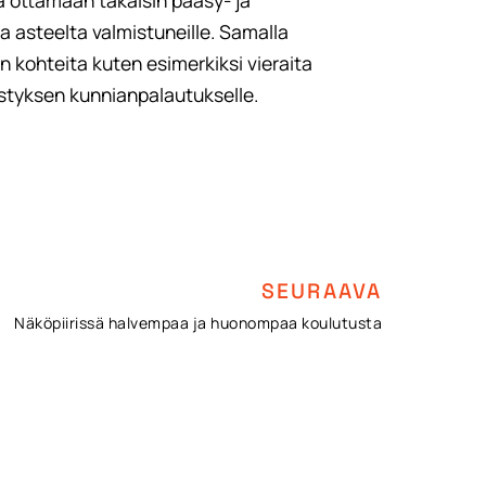
ja ottamaan takaisin pääsy- ja
lta asteelta valmistuneille. Samalla
on kohteita kuten esimerkiksi vieraita
ivistyksen kunnianpalautukselle.
SEURAAVA
Näköpiirissä halvempaa ja huonompaa koulutusta