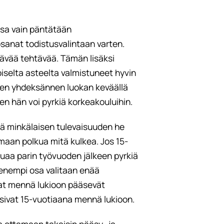
ossa vain päntätään
vosanat todistusvalintaan varten.
stävää tehtävää. Tämän lisäksi
iselta asteelta valmistuneet hyvin
een yhdeksännen luokan keväällä
en hän voi pyrkiä korkeakouluihin.
iä minkälaisen tulevaisuuden he
semaan polkua mitä kulkea. Jos 15-
aluaa parin työvuoden jälkeen pyrkiä
enempi osa valitaan enää
ivat mennä lukioon pääsevät
tsivat 15-vuotiaana mennä lukioon.