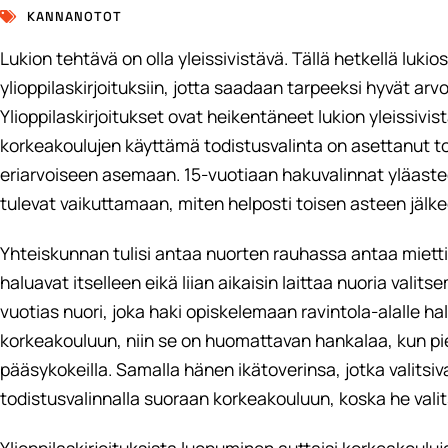
KANNANOTOT
Lukion tehtävä on olla yleissivistävä. Tällä hetkellä luki
ylioppilaskirjoituksiin, jotta saadaan tarpeeksi hyvät ar
Ylioppilaskirjoitukset ovat heikentäneet lukion yleissivi
korkeakoulujen käyttämä todistusvalinta on asettanut to
eriarvoiseen asemaan. 15-vuotiaan hakuvalinnat yläast
tulevat vaikuttamaan, miten helposti toisen asteen jälke
Yhteiskunnan tulisi antaa nuorten rauhassa antaa miett
haluavat itselleen eikä liian aikaisin laittaa nuoria valit
vuotias nuori, joka haki opiskelemaan ravintola-alalle h
korkeakouluun, niin se on huomattavan hankalaa, kun pi
pääsykokeilla. Samalla hänen ikätoverinsa, jotka valits
todistusvalinnalla suoraan korkeakouluun, koska he vali