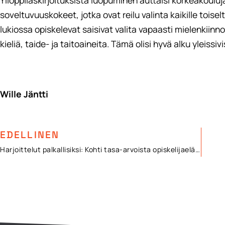
Ylioppilaskirjoituksista luopuminen auttaisi korkeakoulu
soveltuvuuskokeet, jotka ovat reilu valinta kaikille toise
lukiossa opiskelevat saisivat valita vapaasti mielenkiinn
kieliä, taide- ja taitoaineita. Tämä olisi hyvä alku yleiss
Wille Jäntti
EDELLINEN
Harjoittelut palkallisiksi: Kohti tasa-arvoista opiskelijaelämää