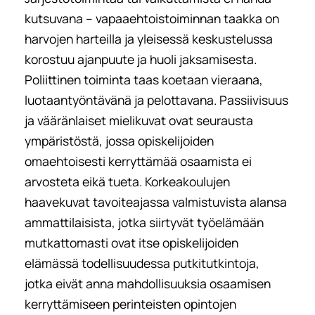
kutsuvana – vapaaehtoistoiminnan taakka on
harvojen harteilla ja yleisessä keskustelussa
korostuu ajanpuute ja huoli jaksamisesta.
Poliittinen toiminta taas koetaan vieraana,
luotaantyöntävänä ja pelottavana. Passiivisuus
ja vääränlaiset mielikuvat ovat seurausta
ympäristöstä, jossa opiskelijoiden
omaehtoisesti kerryttämää osaamista ei
arvosteta eikä tueta. Korkeakoulujen
haavekuvat tavoiteajassa valmistuvista alansa
ammattilaisista, jotka siirtyvät työelämään
mutkattomasti ovat itse opiskelijoiden
elämässä todellisuudessa putkitutkintoja,
jotka eivät anna mahdollisuuksia osaamisen
kerryttämiseen perinteisten opintojen