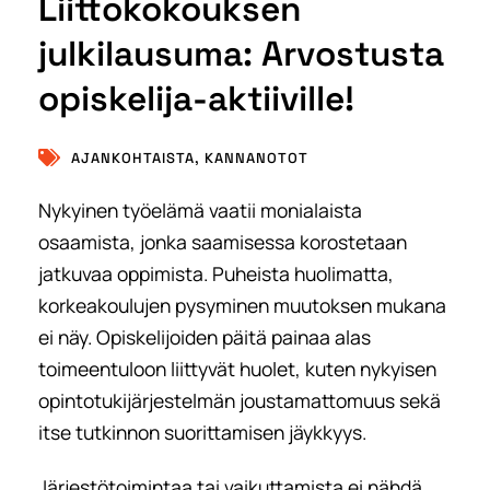
Liittokokouksen
julkilausuma: Arvostusta
opiskelija-aktiiville!
AJANKOHTAISTA
,
KANNANOTOT
Nykyinen työelämä vaatii monialaista
osaamista, jonka saamisessa korostetaan
jatkuvaa oppimista. Puheista huolimatta,
korkeakoulujen pysyminen muutoksen mukana
ei näy. Opiskelijoiden päitä painaa alas
toimeentuloon liittyvät huolet, kuten nykyisen
opintotukijärjestelmän joustamattomuus sekä
itse tutkinnon suorittamisen jäykkyys.
Järjestötoimintaa tai vaikuttamista ei nähdä