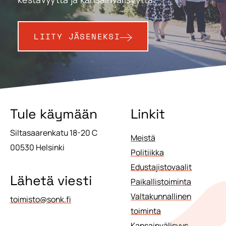
LIITY JÄSENEKSI
Tule käymään
Linkit
Siltasaarenkatu 18-20 C
Meistä
00530 Helsinki
Politiikka
Edustajistovaalit
Lähetä viesti
Paikallistoiminta
Valtakunnallinen
toimisto@sonk.fi
toiminta
Kansainvälisyys