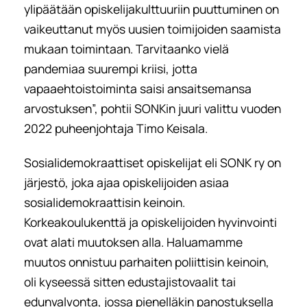
ylipäätään opiskelijakulttuuriin puuttuminen on
vaikeuttanut myös uusien toimijoiden saamista
mukaan toimintaan. Tarvitaanko vielä
pandemiaa suurempi kriisi, jotta
vapaaehtoistoiminta saisi ansaitsemansa
arvostuksen”, pohtii SONKin juuri valittu vuoden
2022 puheenjohtaja Timo Keisala.
Sosialidemokraattiset opiskelijat eli SONK ry on
järjestö, joka ajaa opiskelijoiden asiaa
sosialidemokraattisin keinoin.
Korkeakoulukenttä ja opiskelijoiden hyvinvointi
ovat alati muutoksen alla. Haluamamme
muutos onnistuu parhaiten poliittisin keinoin,
oli kyseessä sitten edustajistovaalit tai
edunvalvonta, jossa pienelläkin panostuksella