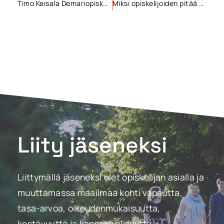
Timo Keisala Demariopiskelijoiden puheenjohtajaksi.
Miksi opiskelijoiden pitää välittää aluevaaleista?
Liity jäseneksi
Liittymällä jäseneksi olet opiskelijan asialla ja
muuttamassa maailmaa kohti vapautta,
tasa-arvoa, oikeudenmukaisuutta,
kestävyyttä ja kansainvälisyyttä.